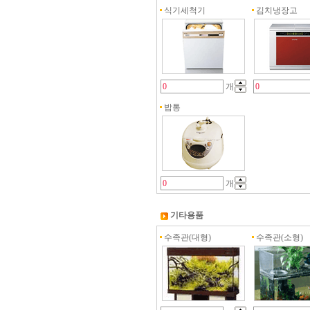
식기세척기
김치냉장고
개
밥통
개
기타용품
수족관(대형)
수족관(소형)