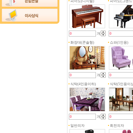
피아노(디지털)
피아노(그랜드
개
화장대(콘솔형)
쇼파(1인용)
개
식탁(4인용이하)
식탁(5인용이상
개
일반의자
회전의자