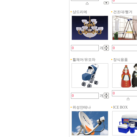
스
샹드리에
건조대/헹거
개
휠체어/유모차
장식용품
개
스
위성안테나
ICE BOX