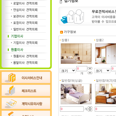
가구정보
장롱1
장롱2
개
일반침대(싱글)
일반침대(2단침
개