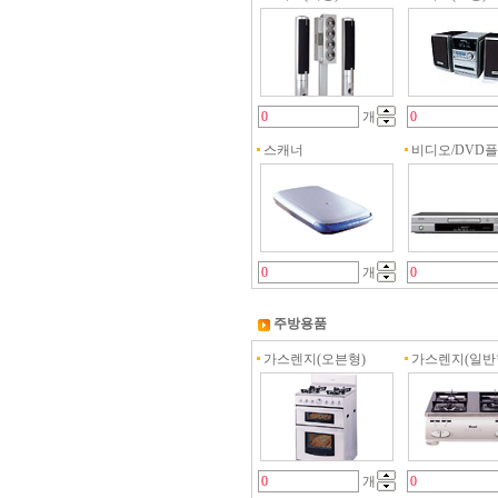
개
스캐너
비디오/DVD
개
주방용품
가스렌지(오븐형)
가스렌지(일반
개