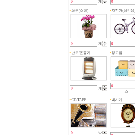
개
화분(소형)
자전거(성인용
개
난로/온풍기
창고짐
개
스
CD/TAPE
벽시계
박