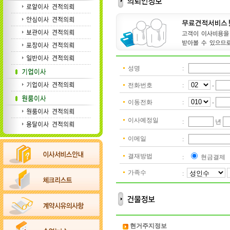
성명
:
전화번호
:
-
이동전화
:
-
이사예정일
:
년
이메일
:
결재방법
:
현금결제
가족수
:
현거주지정보