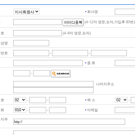
회사명
(4~12자 영문,숫자,가입후 ID변
디
번호
(4~8자 영문,숫자)
자성명
자번호
-
-
종 류
-
나머지주소
번호
-
-
팩 스
-
전화
-
-
이메일
이지주