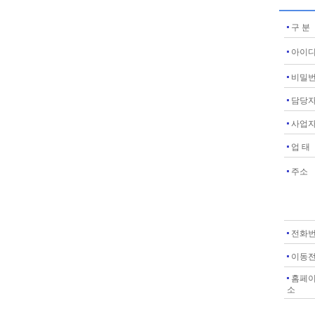
구 분
아이
비밀
담당
사업
업 태
주소
전화
이동
홈페
소