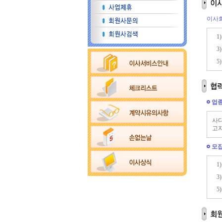
이사회
1
3
5
업
사다
고자
모
1
3
5